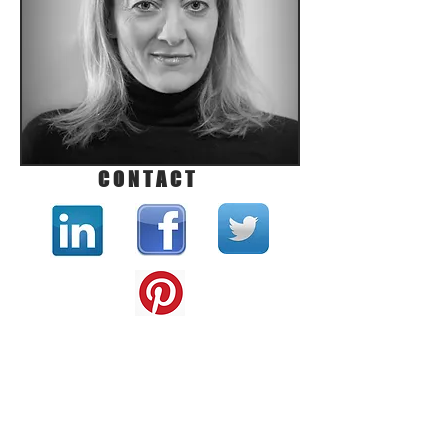
CONTACT
Stéphanie MACHON
stephanie.machon@makeitbloom.fr